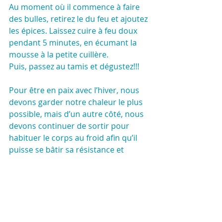
Au moment où il commence à faire 
des bulles, retirez le du feu et ajoutez 
les épices. Laissez cuire à feu doux 
pendant 5 minutes, en écumant la 
mousse à la petite cuillère.
Puis, passez au tamis et dégustez!!!
Pour être en paix avec l’hiver, nous 
devons garder notre chaleur le plus 
possible, mais d’un autre côté, nous 
devons continuer de sortir pour 
habituer le corps au froid afin qu’il 
puisse se bâtir sa résistance et 
s’acclimater.
L’homme est un animal qui vit avec 
les saisons.
Chaque saison est un cadeau de la 
nature, et l’hiver en fait partie. Le 