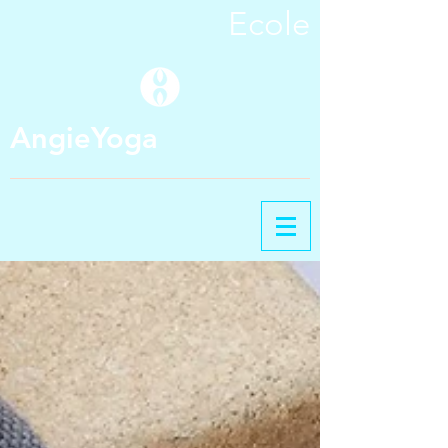
Ecole
AngieYoga